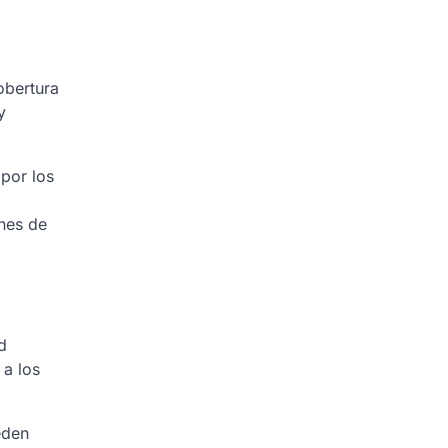
obertura
y
por los
ones de
d
a los
eden