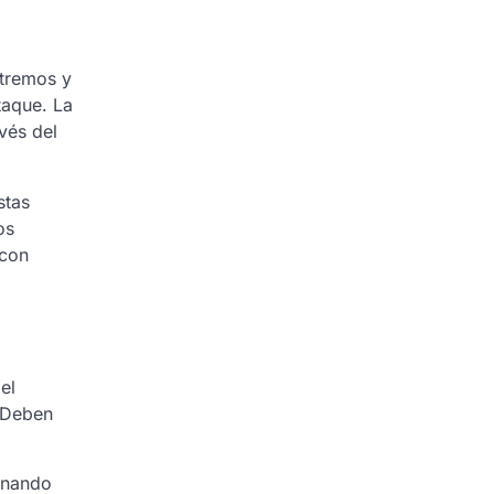
xtremos y
taque. La
vés del
stas
os
 con
el
. Deben
onando