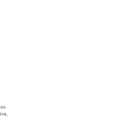
dos
iva,