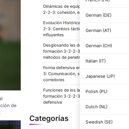
Dinámicas de equipo en la formación 3-
2-2-3: cohesión, equilibrio interpersonal
German (DE)
Evolución Histórica de la Formación 3-2-
2-3: Cambios tácticos, entrenadores
German (AT)
influyentes
Desglosando las defensas en la
German (CH)
formación 3-2-2-3: Patrones de ataque,
métodos de penetración
Italian (IT)
Forma defensiva en la formación 3-2-2-
3: Comunicación, seguimiento de los
Japanese (JP)
corredores
Funciones de los laterales en la
Polish (PL)
formación 3-2-2-3: centros, cobertura
al
defensiva
ación de
Dutch (NL)
.
Categorías
Swedish (SE)