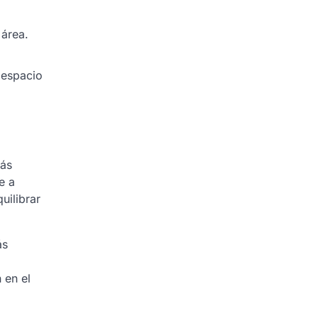
 área.
 espacio
más
e a
uilibrar
ás
 en el