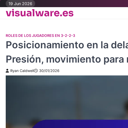
Skip
19 Jun 2026
visualware.es
to
content
ROLES DE LOS JUGADORES EN 3-2-2-3
Posicionamiento en la del
Presión, movimiento para 
Ryan Caldwell
30/01/2026