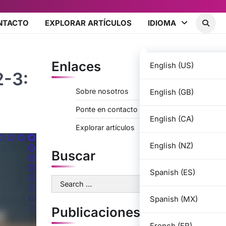
NTACTO
EXPLORAR ARTÍCULOS
IDIOMA
Enlaces
English (US)
2-3:
Sobre nosotros
English (GB)
Ponte en contacto
English (CA)
Explorar artículos
English (NZ)
Buscar
Spanish (ES)
Search
for:
Spanish (MX)
Publicaciones recientes
French (FR)