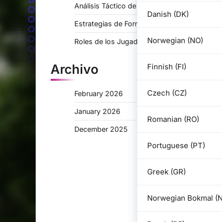
Análisis Táctico de 3-2-2-3
Danish (DK)
Estrategias de Formación para 3-2-2-3
Norwegian (NO)
Roles de los Jugadores en 3-2-2-3
Archivo
Finnish (FI)
Czech (CZ)
February 2026
January 2026
Romanian (RO)
December 2025
Portuguese (PT)
Greek (GR)
Norwegian Bokmal (