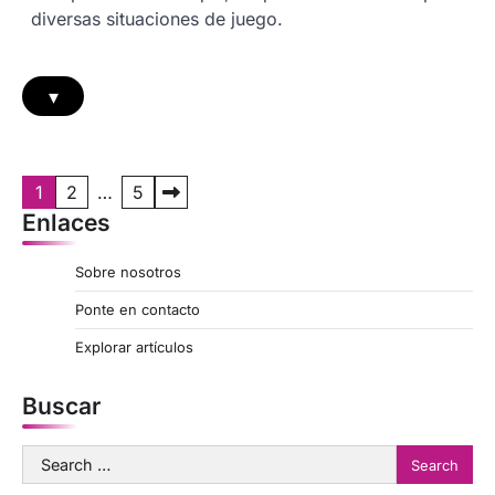
diversas situaciones de juego.
▾
P
1
2
…
5
Enlaces
o
s
Sobre nosotros
t
Ponte en contacto
s
Explorar artículos
p
a
Buscar
g
Search
i
for: